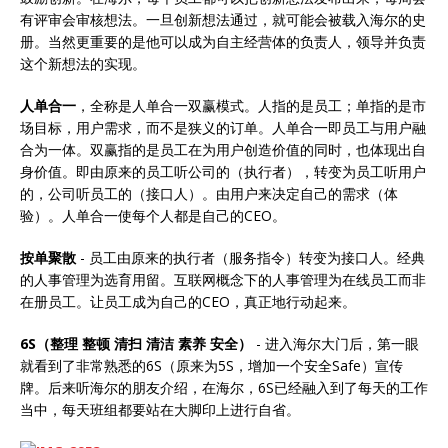
有评审会审核想法。一旦创新想法通过，就可能会被载入海尔的史
册。当然更重要的是他可以成为自主经营体的负责人，领导并负责
这个新想法的实现。
人单合一
，全称是人单合一双赢模式。人指的是员工；单指的是市
场目标，用户需求，而不是狭义的订单。人单合一即员工与用户融
合为一体。双赢指的是员工在为用户创造价值的同时，也体现出自
身价值。即由原来的员工听公司的（执行者），转变为员工听用户
的，公司听员工的（接口人）。由用户来决定自己的需求（体
验）。人单合一使每个人都是自己的CEO。
按单聚散
- 员工由原来的执行者（服务指令）转变为接口人。经典
的人事管理为选育用留。互联网概念下的人事管理为在线员工而非
在册员工。让员工成为自己的CEO，真正地行动起来。
6S（整理 整顿 清扫 清洁 素养 安全）
- 进入海尔大门后，第一眼
就看到了非常熟悉的6S（原来为5S，增加一个安全Safe）宣传
牌。后来听海尔的朋友介绍，在海尔，6S已经融入到了每天的工作
当中，每天班组都要站在大脚印上进行自省。