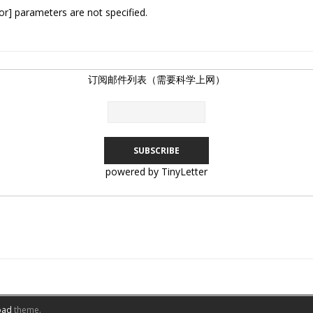
or] parameters are not specified.
订阅邮件列表（需要科学上网）
powered by TinyLetter
oad
theme.