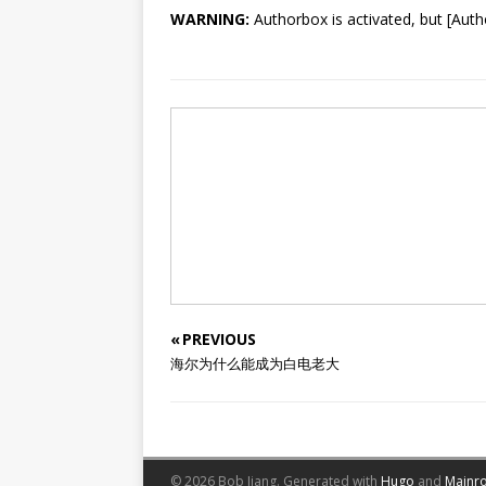
WARNING:
Authorbox is activated, but [Auth
« PREVIOUS
海尔为什么能成为白电老大
© 2026 Bob Jiang.
Generated with
Hugo
and
Mainr