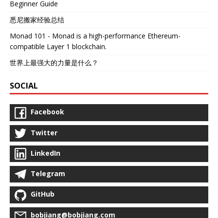
Beginner Guide
悉尼搬家经验总结
Monad 101 - Monad is a high-performance Ethereum-
compatible Layer 1 blockchain.
世界上最强大的力量是什么？
SOCIAL
Facebook
Twitter
LinkedIn
Telegram
GitHub
bobjiang@bobjiang.com