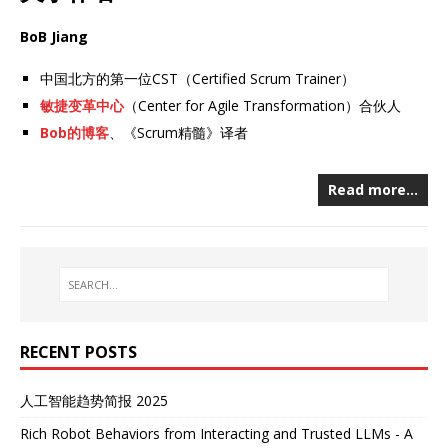
BoB Jiang
中国北方的第一位CST（Certified Scrum Trainer）
敏捷变革中心
（Center for Agile Transformation）合伙人
Bob的博客
、《Scrum精髓》译者
Read more…
RECENT POSTS
人工智能趋势简报 2025
Rich Robot Behaviors from Interacting and Trusted LLMs - A