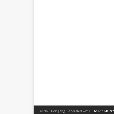
© 2026 Bob Jiang.
Generated with
Hugo
and
Mainr