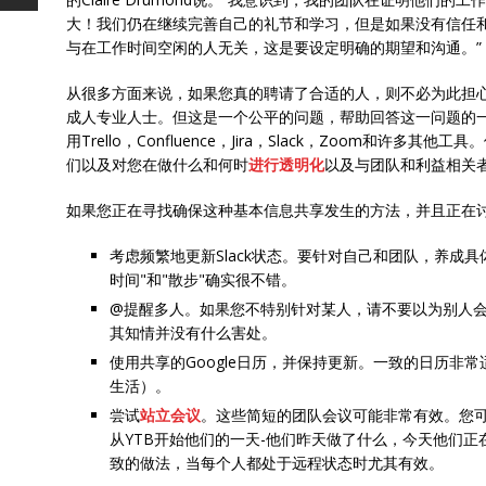
大！我们仍在继续完善自己的礼节和学习，但是如果没有信任
与在工作时间空闲的人无关，这是要设定明确的期望和沟通。”
从很多方面来说，如果您真的聘请了合适的人，则不必为此担
成人专业人士。但这是一个公平的问题，帮助回答这一问题的一种方
用Trello，Confluence，Jira，Slack，Zoom和许
们以及对您在做什么和何时
进行透明化
以及与团队和利益相关
如果您正在寻找确保这种基本信息共享发生的方法，并且正在
考虑频繁地更新Slack状态。要针对自己和团队，养成具
时间"和"散步"确实很不错。
@提醒多人。如果您不特别针对某人，请不要以为别人
其知情并没有什么害处。
使用共享的Google日历，并保持更新。一致的日历非
生活）。
尝试
站立会议
。这些简短的团队会议可能非常有效。您
从YTB开始他们的一天-他们昨天做了什么，今天他们
致的做法，当每个人都处于远程状态时尤其有效。