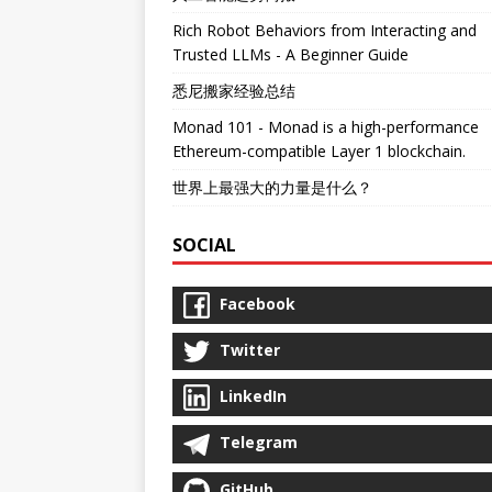
Rich Robot Behaviors from Interacting and
Trusted LLMs - A Beginner Guide
悉尼搬家经验总结
Monad 101 - Monad is a high-performance
Ethereum-compatible Layer 1 blockchain.
世界上最强大的力量是什么？
SOCIAL
Facebook
Twitter
LinkedIn
Telegram
GitHub