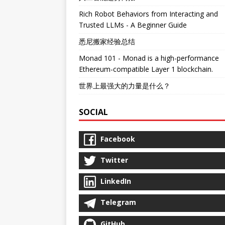
Rich Robot Behaviors from Interacting and
Trusted LLMs - A Beginner Guide
悉尼搬家经验总结
Monad 101 - Monad is a high-performance
Ethereum-compatible Layer 1 blockchain.
世界上最强大的力量是什么？
SOCIAL
Facebook
Twitter
LinkedIn
Telegram
GitHub