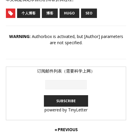
个人博客
博客
HUGO
SEO
WARNING:
Authorbox is activated, but [Author] parameters
are not specified.
订阅邮件列表（需要科学上网）
powered by TinyLetter
« PREVIOUS