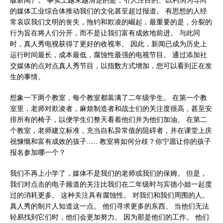
的媒体工业综合体推动我们的文化甚至超过报道。 有思想的人经
常哀叹我们文明的丧失，拖钓和欺凌的崛起，最重要的是，分裂的
行为旨在将人们分开，而不是让我们富有成效地前进。 与此同
时，真人秀电视获得了更好的收视率。 因此，新闻已成为历史上
运行时间最长，成本最低，腐蚀性最强的电视节目。 通过添加社
交媒体的点对点真人秀节目，以指数方式增加，您可以看到正在发
生的事情。
想象一下两个教室，每个教室都装满了二年级学生。 在第一个教
室里，老师对欺凌者，麻烦制造者和战士们的关注度很高，甚至安
排所有的椅子，以便学生们整天看着他们并为他们加油。 在第二
个教室，老师建立标准，充当自私异常值的阻碍者，并在课堂上庆
祝慷慨和富有成效的孩子…… 教室将如何分歧？你宁愿让你的孩子
报名参加哪一个？
我们不再上小学了，媒体不是我们的老师或我们的保姆。 但是，
我们对点击的电子频道的关注比我们在二年级时与宾德小姐一起度
过的消耗更多。 这种关注具有腐蚀性。 对我们和我们周围的人。
真人秀的制片人知道这一点。 他们寻求更多的东西。 当他们无法
轻易找到它们时，他们会更加努力。 因为那是他们的工作。 他们