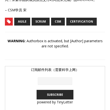
– CSM学员 宋
AGILE
SCRUM
CSM
CERTIFICATION
WARNING:
Authorbox is activated, but [Author] parameters
are not specified.
订阅邮件列表（需要科学上网）
powered by TinyLetter