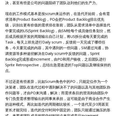
决，甚至有些是公司的问题阻碍了团队达到他们的生产力。
现在的工作模式基本是按scrum来运作的，在迭代开始前，会有需
求清单(Product Backlog)，PO会把Product Backlog排出优先
级，识别出更有价值的需求排在靠前，团队从需求清单中选择迭代
中要完成的US(Sprint Backlog)，由SM给每个成员做任务划分，然
后成员根据开发的周期输出自己计划，将US拆分成每天要完成的
Task，每天上班先进行Daily scrum，反馈前一天完成了哪些任
务，今天要完成的内容，其中遇到的一些问题，SM通过沟通，协
调资源等多种途径解决在Daily scrum中反馈的问题，Sprint
Backlog完成形成Increment，由PO和用户验收，之后团队进行
Sprite Retrospective，总结出急需改进的Top问题以及继续保持的
点。
不过还是有些差异，比如Scrum角色中的PO，只能定位作为一个
决策者，团队在迭代过程中遇到解决不了的问题以及与其他团队协
作问题等，才由PO来沟通，解决；而需求条目的澄清则由团队中
专门负责需求整理输出的同事来承担，这可能是由于商业合作产生
的这种模式。再比如迭代的周期都比较长，一个迭代至少3周甚至
更长才能完结，迭代的交付时间中固定的，团队只能通过施压的形
式，来要求团队成员按照交付时间点来完成产品Increment。