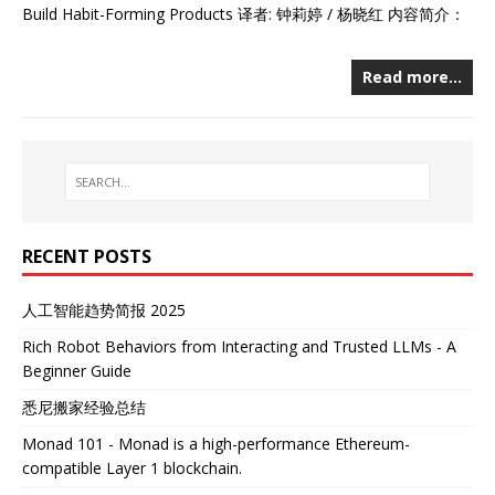
Build Habit-Forming Products 译者: 钟莉婷 / 杨晓红 内容简介：
Read more…
RECENT POSTS
人工智能趋势简报 2025
Rich Robot Behaviors from Interacting and Trusted LLMs - A
Beginner Guide
悉尼搬家经验总结
Monad 101 - Monad is a high-performance Ethereum-
compatible Layer 1 blockchain.