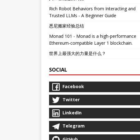
Rich Robot Behaviors from Interacting and
Trusted LLMs - A Beginner Guide
悉尼搬家经验总结
Monad 101 - Monad is a high-performance
Ethereum-compatible Layer 1 blockchain.
世界上最强大的力量是什么？
SOCIAL
Facebook
Twitter
LinkedIn
Telegram
GitHub