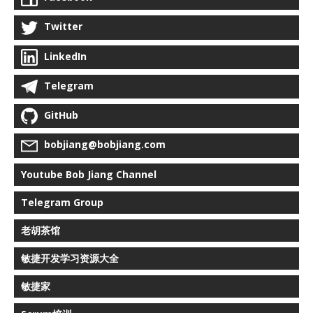
Twitter
LinkedIn
Telegram
GitHub
bobjiang@bobjiang.com
Youtube Bob Jiang Channel
Telegram Group
老胡茶馆
敏捷开发学习资源大全
敏捷家