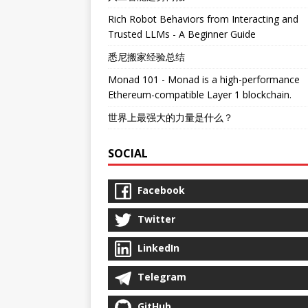
Rich Robot Behaviors from Interacting and
Trusted LLMs - A Beginner Guide
悉尼搬家经验总结
Monad 101 - Monad is a high-performance
Ethereum-compatible Layer 1 blockchain.
世界上最强大的力量是什么？
SOCIAL
Facebook
Twitter
LinkedIn
Telegram
GitHub