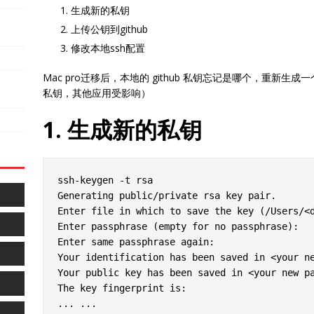
生成新的私钥
上传公钥到github
修改本地ssh配置
Mac pro迁移后，本地的 github 私钥忘记是哪个，重新
私钥，其他应用受影响）
1. 生成新的私钥
ssh-keygen -t rsa

Generating public/private rsa key pair.

Enter file in which to save the key (/Users/<d
Enter passphrase (empty for no passphrase):

Enter same passphrase again:

Your identification has been saved in <your ne
Your public key has been saved in <your new pa
The key fingerprint is:
