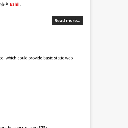
操作参考
Ezhil
。
Read more…
ce, which could provide basic static web
our business (e.g erc875)