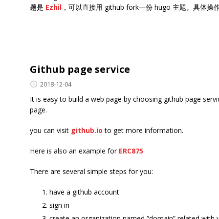
题是
Ezhil
，可以直接用 github fork一份 hugo 主题。具体
Github page service
2018-12-04
It is easy to build a web page by choosing github page servi
page.
you can visit
github.io
to get more information.
Here is also an example for
ERC875
There are several simple steps for you:
have a github account
sign in
create an organization named “domain” related with y