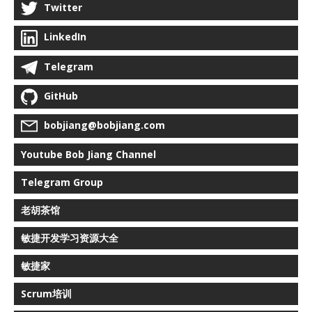
Twitter
LinkedIn
Telegram
GitHub
bobjiang@bobjiang.com
Youtube Bob Jiang Channel
Telegram Group
老胡茶馆
敏捷开发学习资源大全
敏捷家
Scrum培训