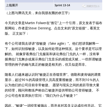
（上图与腾讯无关，来自我朋友圈的@王宇）
今天的文章是Martin Folwer在“推它”上一个引用，原文发表于福布
斯网站，作者是Steve Denning。点击文末的”原文链接“，看英文
版。 正文如下：
有个公司请我去讲讲“假敏捷（fake agile）”。他们想讲我解释一
下，如何识别假敏捷，以及如何处理这种情况。这个要求是可以理
解的。 就像穿着弗拉门戈服装和谈论弗拉门戈的人一样，没有掌
握弗拉门戈舞步或展示弗拉门戈音乐的感觉或天赋，一些所谓敏捷
管理的例子的确与真正的敏捷是相关的，但又似是而非。
随着人们越来越认识到“敏捷正在吞噬世界”。德勤和麦肯锡的调查
显示，超过90％的高级管理人员高度重视敏捷，而不到10％的人
认为他们的公司目前非常敏捷。 愿望与现实之间的差距导致大量
的经理，顾问和教练声称自己敏捷并提供帮助公司变得敏捷。 不
少公司也有首席执行官问：“我们为什么不敏捷？”
因此，“敏捷”一词经常被抛出，而并未对其含义达成任何共识。 它