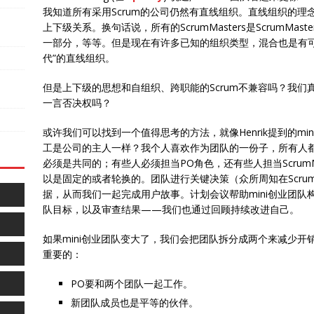
我知道所有采用Scrum的公司仍然有直线组织。直线组织的
上下级关系。换句话说，所有的ScrumMasters是ScrumM
一部分，等等。但是现在有许多已知的组织类型，混合也是有可
代”的直线组织。
但是上下级的思想和自组织、跨职能的Scrum不兼容吗？我
一言否决权吗？
或许我们可以找到一个值得思考的方法，就像Henrik提到的mi
工是公司的主人一样？我个人喜欢作为团队的一份子，所有人都
必须是共同的；有些人必须担当PO角色，还有些人担当Scrum
以是固定的或者轮换的。团队进行关键决策（众所周知在Scr
据，从而我们一起完成用户故事。计划会议帮助mini创业团
队目标，以及审查结果——我们也通过回顾持续改进自己。
如果mini创业团队变大了，我们会把团队拆分成两个来减少开
重要的：
PO要和两个团队一起工作。
新团队成员也是平等的伙伴。