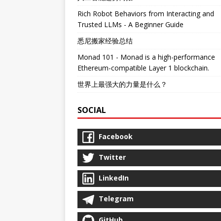
Rich Robot Behaviors from Interacting and
Trusted LLMs - A Beginner Guide
悉尼搬家经验总结
Monad 101 - Monad is a high-performance
Ethereum-compatible Layer 1 blockchain.
世界上最强大的力量是什么？
SOCIAL
Facebook
Twitter
LinkedIn
Telegram
GitHub