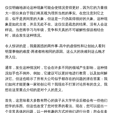
仅仅明确地谈论这种现象可能会使情况变得更好，因为它的力量很
大一部分来自于我们将其视为理所当然的事实。在您注意到它之
后，似乎是房间里的大象，但这是一只伪装得很好的大象。这种现
象是如此古老，并且无处不在。这仅仅是疏忽的结果。没有人会这
样说。当您将学习与年级，竞争和天真的不可破解性假设相结合
时，就会发生这种情况。
令人惊讶的是，我最困惑的两件事-高中的虚假性和让创始人看到
明显事物的难度-两者都有相同的原因。这么大的块难到这么晚才
滑入位。
通常，发生这种情况时，它会在许多不同的领域产生影响，这种情
况似乎也不例外。例如，它建议可以更好地进行教育，以及如何解
决它。但这也暗示了所有大公司似乎都存在的问题的潜在答案：我
们如何才能更像一家初创公司？我现在不打算讨论所有的含义。我
想在这里重点介绍的是对个人的意义。
首先，这意味着大多数有野心的孩子从大学毕业后都会有一些他们
想学的东西。但这也改变了您对世界的看法。现在，您可以提出一
个非常具体的问题，以一种有趣的方式对他们进行分类：您会在多