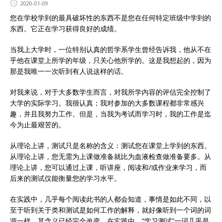
2020-01-09
您在学校学到的最具破坏性的东西不是您在任何特定班级中学到的
东西。它正在学习获得良好的成绩。
当我上大学时，一位特别认真的哲学系学生曾经告诉我，他从不在
乎他在课堂上所学的年级，只关心他所学的。这是我想起的，因为
那是我唯一一次听到有人说这样的话。
对我来说，对于大多数学生而言，对我所学内容的评估完全控制了
大学的实际学习。我很认真；我对参加的大多数课程都非常感兴
趣，并且我努力工作。但是，当我为考试而学习时，我的工作是迄
今为止最艰苦的。
从理论上讲，测试只是名称的含义：测试您在课堂上学到的东西。
从理论上讲，您无需为上课做准备就比为血液检查做准备要多。从
理论上讲，您可以通过上课，听讲座，阅读和/或作业来学习，而
后来的测试仅能衡量您的学习水平。
在实践中，几乎每个阅读此书的人都会知道，事情是如此不同，以
至于听到关于类和测试是如何工作的解释，就好像听到一个词的词
源一样，其含义已经完全改变。在实践中，“学习测试”一词几乎是