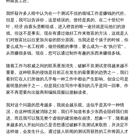
种嬉皮工匠。
我怀疑许多人暗中认为在一个测试不佳的领域工作是赚钱的代价。
但是，我可以告诉你，这是错误的。曾经是真的。在二十世纪中
叶，经济 由寡头垄断组成，进入榜首的唯一途径就是玩他们的游
戏。但这不是事实。现在有通过做好工作来致富的方法，这就是人
们对致富比以往更加兴奋的部分原因。当我还是个孩子的时候，你
要么成为一名工程师，做些很酷的事情，要么成为一名“执行官”，
从而赚很多钱。现在，您可以通过制作有趣的东西来赚很多钱。
随着工作与权威之间的联系逐渐消失，破解不良测试变得越来越不
重要。这种联系的侵蚀是目前正在发生的最重要的趋势之一，我们
看到它在人们所做的几乎每一种工作中都会产生影响。创业公司是
最明显的例子之一，但是我们在写作中看到的几乎是同一回事。作
家不再需要向出版商和编辑屈服以接触读者。
我对这个问题的思考越多，我就会越乐观。这似乎是其中一种情
况，在这种情况被消除之前，我们不知道有多少东西会阻碍我们前
进。而且我可以预见整个虚假的建筑物在崩溃。想象一下，随着越
来越多的人开始问自己是否想通过破解不良测试来取胜，并决定不
这样做，会发生什么。通过骇人听闻的测试而获胜的工作将因人才