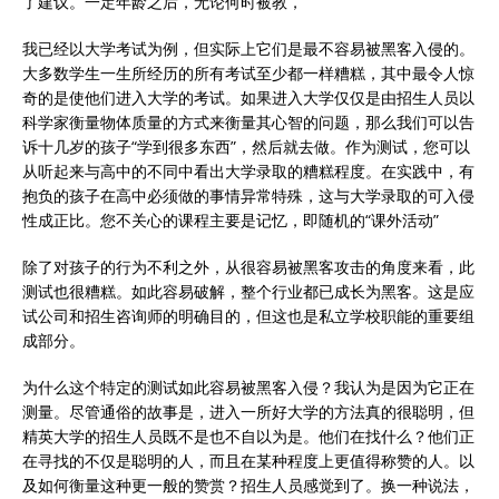
了建议。一定年龄之后，无论何时被教，
我已经以大学考试为例，但实际上它们是最不容易被黑客入侵的。
大多数学生一生所经历的所有考试至少都一样糟糕，其中最令人惊
奇的是使他们进入大学的考试。如果进入大学仅仅是由招生人员以
科学家衡量物体质量的方式来衡量其心智的问题，那么我们可以告
诉十几岁的孩子“学到很多东西”，然后就去做。作为测试，您可以
从听起来与高中的不同中看出大学录取的糟糕程度。在实践中，有
抱负的孩子在高中必须做的事情异常特殊，这与大学录取的可入侵
性成正比。您不关心的课程主要是记忆，即随机的“课外活动”
除了对孩子的行为不利之外，从很容易被黑客攻击的角度来看，此
测试也很糟糕。如此容易破解，整个行业都已成长为黑客。这是应
试公司和招生咨询师的明确目的，但这也是私立学校职能的重要组
成部分。
为什么这个特定的测试如此容易被黑客入侵？我认为是因为它正在
测量。尽管通俗的故事是，进入一所好大学的方法真的很聪明，但
精英大学的招生人员既不是也不自以为是。他们在找什么？他们正
在寻找的不仅是聪明的人，而且在某种程度上更值得称赞的人。以
及如何衡量这种更一般的赞赏？招生人员感觉到了。换一种说法，