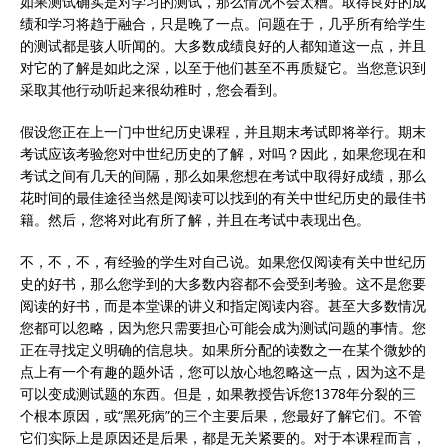
如果测试确实是对学习的测试，那么情况不会太糟。取得良好的成
绩和学习将趋于融合，只是晚了一点。问题在于，几乎所有给学生
的测试都是骇人听闻的。大多数成绩良好的人都知道这一点，并且
对它的了解是如此之深，以至于他们甚至不再质疑它。当您意识到
采取其他行动听起来很幼稚时，您会看到。
假设您正在上一门中世纪历史课程，并且期末考试即将举行。期末
考试应该考验您对中世纪历史的了解，对吗？因此，如果您现在和
考试之间有几天的间隔，那么如果您想在考试中取得好成绩，那么
花时间的最佳途径当然是阅读可以找到的有关中世纪历史的最佳书
籍。然后，您将对此有所了解，并且在考试中表现出色。
不，不，不，有经验的学生对自己说。如果您仅阅读有关中世纪历
史的好书，那么您学到的大多数内容都不会受到考验。这不是您要
阅读的好书，而是本堂课的讲义和指定阅读内容。甚至大多数情况
您都可以忽略，因为您只需要担心可能会成为测试问题的事情。您
正在寻找定义明确的信息块。如果所分配的读数之一在某个微妙的
点上有一个有趣的题外话，您可以放心地忽略这一点，因为这不是
可以变成测试题的东西。但是，如果教授告诉您1378年分裂的三
个根本原因，或“黑死病”的三个主要后果，您最好了解它们。不管
它们实际上是原因还是后果，都是无关紧要的。对于本课程而言，