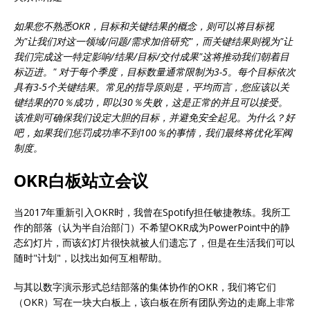
如果您不熟悉OKR，目标和关键结果的概念，则可以将目标视
为"让我们对这一领域/问题/需求加倍研究"，而关键结果则视为"让
我们完成这一特定影响/结果/目标/交付成果"这将推动我们朝着目
标迈进。" 对于每个季度，目标数量通常限制为3-5。每个目标依次
具有3-5个关键结果。常见的指导原则是，平均而言，您应该以关
键结果的70％成功，即以30％失败，这是正常的并且可以接受。
该准则可确保我们设定大胆的目标，并避免安全起见。为什么？好
吧，如果我们惩罚成功率不到100％的事情，我们最终将优化军阀
制度。
OKR白板站立会议
当2017年重新引入OKR时，我曾在Spotify担任敏捷教练。我所工
作的部落（认为半自治部门）不希望OKR成为PowerPoint中的静
态幻灯片，而该幻灯片很快就被人们遗忘了，但是在生活我们可以
随时"计划"，以找出如何互相帮助。
与其以数字演示形式总结部落的集体协作的OKR，我们将它们
（OKR）写在一块大白板上，该白板在所有团队旁边的走廊上非常