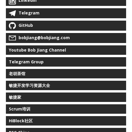
LinkedIn
Telegram
GitHub
bobjiang@bobjiang.com
Youtube Bob Jiang Channel
Telegram Group
老胡茶馆
敏捷开发学习资源大全
敏捷家
Scrum培训
HiBlock社区