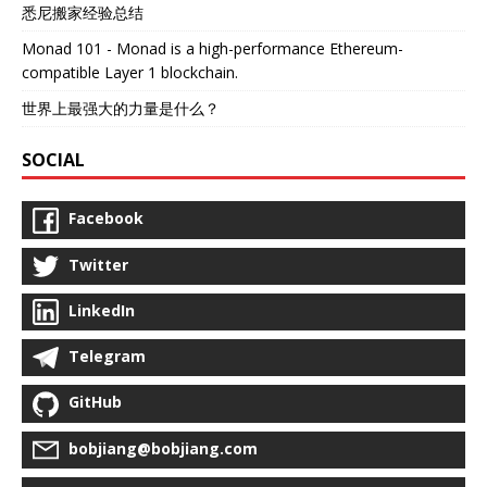
悉尼搬家经验总结
Monad 101 - Monad is a high-performance Ethereum-
compatible Layer 1 blockchain.
世界上最强大的力量是什么？
SOCIAL
Facebook
Twitter
LinkedIn
Telegram
GitHub
bobjiang@bobjiang.com