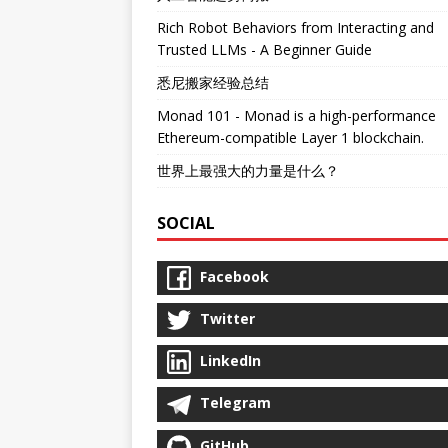
Rich Robot Behaviors from Interacting and
Trusted LLMs - A Beginner Guide
悉尼搬家经验总结
Monad 101 - Monad is a high-performance
Ethereum-compatible Layer 1 blockchain.
世界上最强大的力量是什么？
SOCIAL
Facebook
Twitter
LinkedIn
Telegram
GitHub