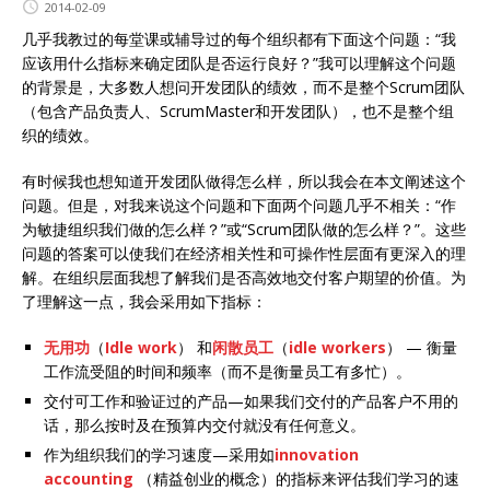
2014-02-09
几乎我教过的每堂课或辅导过的每个组织都有下面这个问题：“我
应该用什么指标来确定团队是否运行良好？”我可以理解这个问题
的背景是，大多数人想问开发团队的绩效，而不是整个Scrum团队
（包含产品负责人、ScrumMaster和开发团队），也不是整个组
织的绩效。
有时候我也想知道开发团队做得怎么样，所以我会在本文阐述这个
问题。但是，对我来说这个问题和下面两个问题几乎不相关：“作
为敏捷组织我们做的怎么样？”或“Scrum团队做的怎么样？”。这些
问题的答案可以使我们在经济相关性和可操作性层面有更深入的理
解。在组织层面我想了解我们是否高效地交付客户期望的价值。为
了理解这一点，我会采用如下指标：
无用功
（
Idle work
） 和
闲散员工
（
idle workers
） — 衡量
工作流受阻的时间和频率（而不是衡量员工有多忙）。
交付可工作和验证过的产品—如果我们交付的产品客户不用的
话，那么按时及在预算内交付就没有任何意义。
作为组织我们的学习速度—采用如
innovation
accounting
（精益创业的概念）的指标来评估我们学习的速