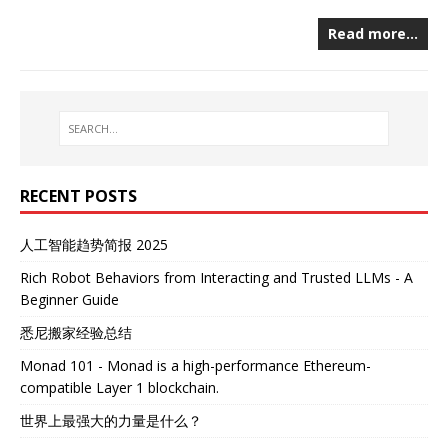
Read more…
RECENT POSTS
人工智能趋势简报 2025
Rich Robot Behaviors from Interacting and Trusted LLMs - A
Beginner Guide
悉尼搬家经验总结
Monad 101 - Monad is a high-performance Ethereum-
compatible Layer 1 blockchain.
世界上最强大的力量是什么？