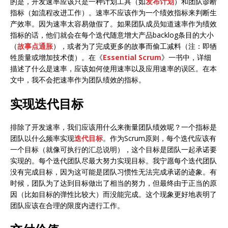
的是，开发速率应该只是一种计划工具（如
发布计划
）和团队诊断
指标（如流程改进工作）。速率不应该作为一个绩效指标来判断生
产效率。因为速率太容易做假了。如果团队成员知道速率作为绩效
指标的话，他们就会在每个迭代随意增大产品backlog条目的大小
（
故事点通胀
），或者为了完成更多的故事而偷工减料（注：即牺
牲质量或增加技术债）。在《
Essential Scrum
》一书中，详细
描述了什么是速率，应该如何使用速率以及应用速率的误区。在本
文中，我不会把速率作为团队绩效的指标。
实现迭代目标
排除了开发速率，我们应该用什么来衡量团队绩效呢？一个指标是
团队以什么频率实现
迭代目标
。作为Scrum原则，每个迭代应该有
一个目标（就像可执行的汇总说明），这个目标是团队一起承诺要
实现的。每个迭代团队尽最大努力实现目标。我宁愿每个迭代团队
没有完成目标，因为这可能是团队习惯性无法完成承诺的迹象。有
时候，团队为了达到目标做出了相当的努力，但最终由于正当的原
因（比如目标的弹性比较大）而没能完成。这个现象更好地表明了
团队应该在合理的限度内进行工作。