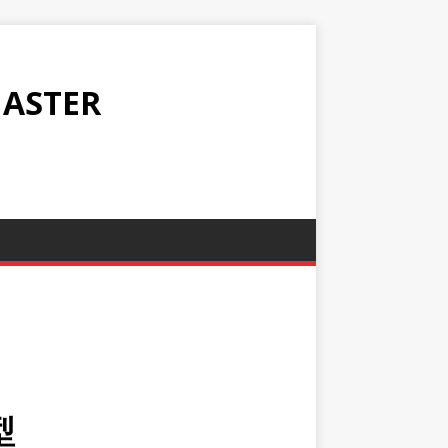
ASTER
型