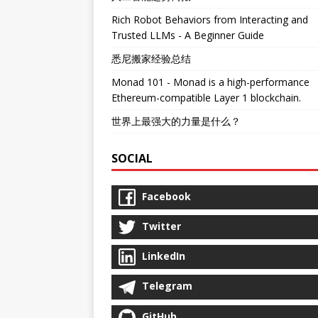
Rich Robot Behaviors from Interacting and
Trusted LLMs - A Beginner Guide
悉尼搬家经验总结
Monad 101 - Monad is a high-performance
Ethereum-compatible Layer 1 blockchain.
世界上最强大的力量是什么？
SOCIAL
Facebook
Twitter
LinkedIn
Telegram
GitHub