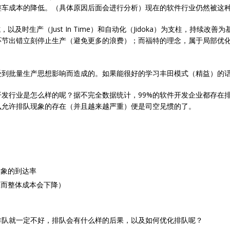
整车成本的降低。（具体原因后面会进行分析）现在的软件行业仍然被这
及时生产（Just In Time）和自动化（Jidoka）为支柱，持续改
环节出错立刻停止生产（避免更多的浪费）；而福特的理念，属于局部优
。
受到批量生产思想影响而造成的。如果能很好的学习丰田模式（精益）的
发行业是怎么样的呢？据不完全数据统计，99%的软件开发企业都存在
么允许排队现象的存在（并且越来越严重）便是司空见惯的了。
对象的到达率
从而整体成本会下降）
排队就一定不好，排队会有什么样的后果，以及如何优化排队呢？