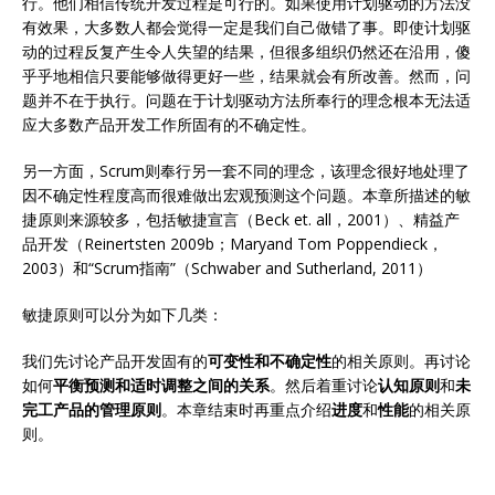
行。他们相信传统开发过程是可行的。如果使用计划驱动的方法没
有效果，大多数人都会觉得一定是我们自己做错了事。即使计划驱
动的过程反复产生令人失望的结果，但很多组织仍然还在沿用，傻
乎乎地相信只要能够做得更好一些，结果就会有所改善。然而，问
题并不在于执行。问题在于计划驱动方法所奉行的理念根本无法适
应大多数产品开发工作所固有的不确定性。
另一方面，Scrum则奉行另一套不同的理念，该理念很好地处理了
因不确定性程度高而很难做出宏观预测这个问题。本章所描述的敏
捷原则来源较多，包括敏捷宣言（Beck et. all，2001）、精益产
品开发（Reinertsten 2009b；Maryand Tom Poppendieck，
2003）和“Scrum指南”（Schwaber and Sutherland, 2011）
敏捷原则可以分为如下几类：
我们先讨论产品开发固有的
可变性和不确定性
的相关原则。再讨论
如何
平衡预测和适时调整之间的关系
。然后着重讨论
认知原则
和
未
完工产品的管理原则
。本章结束时再重点介绍
进度
和
性能
的相关原
则。