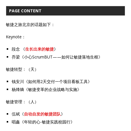
PAGE CONTENT
敏捷之旅北京的话题如下：
Keynote：
段念 《
生长出来的敏捷
》
乔梁《小心ScrumBUT——如何让敏捷落地生根》
敏捷转型：（天）
钱安川《如何用2天交付一个项目看板工具》
杨烽熵《敏捷变革的企业战略与实施》
敏捷管理：（人）
伍斌《
自动自发的敏捷团队
》
唱鑫《年轻的心-敏捷实践校园行》