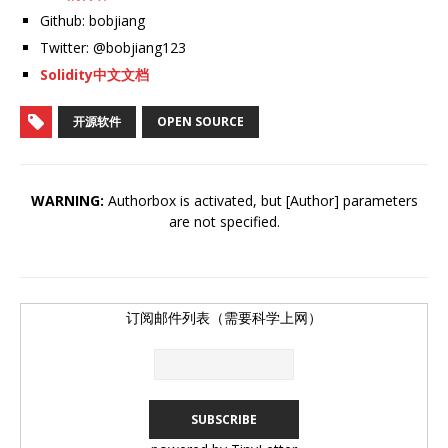
Github: bobjiang
Twitter: @bobjiang123
Solidity中文文档
开源软件
OPEN SOURCE
WARNING:
Authorbox is activated, but [Author] parameters
are not specified.
订阅邮件列表（需要科学上网）