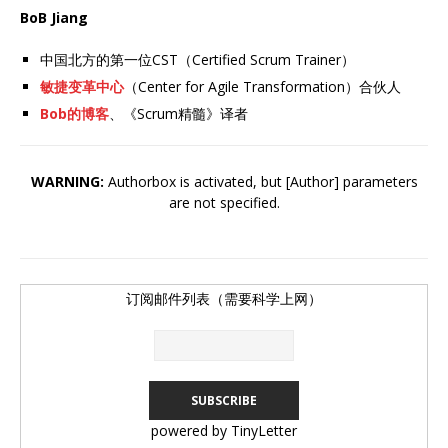
BoB Jiang
中国北方的第一位CST（Certified Scrum Trainer）
敏捷变革中心
（Center for Agile Transformation）合伙人
Bob的博客
、《Scrum精髓》译者
WARNING:
Authorbox is activated, but [Author] parameters
are not specified.
订阅邮件列表（需要科学上网）
powered by TinyLetter