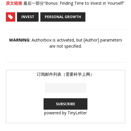
原文链接
最后一部分“Bonus: Finding Time to Invest in Yourself”
INVEST
PERSONAL GROWTH
WARNING:
Authorbox is activated, but [Author] parameters
are not specified.
订阅邮件列表（需要科学上网）
powered by TinyLetter