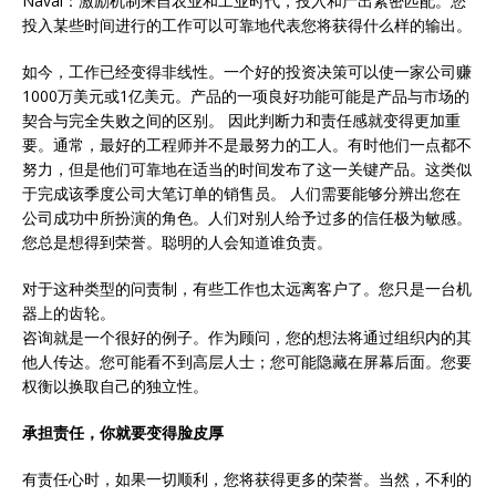
Naval：激励机制来自农业和工业时代，投入和产出紧密匹配。您
投入某些时间进行的工作可以可靠地代表您将获得什么样的输出。
如今，工作已经变得非线性。一个好的投资决策可以使一家公司赚
1000万美元或1亿美元。产品的一项良好功能可能是产品与市场的
契合与完全失败之间的区别。 因此判断力和责任感就变得更加重
要。通常，最好的工程师并不是最努力的工人。有时他们一点都不
努力，但是他们可靠地在适当的时间发布了这一关键产品。这类似
于完成该季度公司大笔订单的销售员。 人们需要能够分辨出您在
公司成功中所扮演的角色。人们对别人给予过多的信任极为敏感。
您总是想得到荣誉。聪明的人会知道谁负责。
对于这种类型的问责制，有些工作也太远离客户了。您只是一台机
器上的齿轮。
咨询就是一个很好的例子。作为顾问，您的想法将通过组织内的其
他人传达。您可能看不到高层人士；您可能隐藏在屏幕后面。您要
权衡以换取自己的独立性。
承担责任，你就要变得脸皮厚
有责任心时，如果一切顺利，您将获得更多的荣誉。当然，不利的