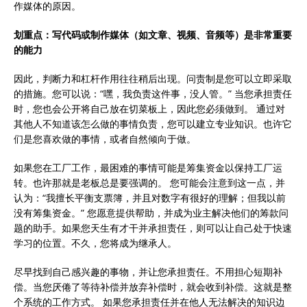
作媒体的原因。
划重点：写代码或制作媒体（如文章、视频、音频等）是非常重要
的能力
因此，判断力和杠杆作用往往稍后出现。问责制是您可以立即采取
的措施。您可以说：“嘿，我负责这件事，没人管。” 当您承担责任
时，您也会公开将自己放在切菜板上，因此您必须做到。 通过对
其他人不知道该怎么做的事情负责，您可以建立专业知识。也许它
们是您喜欢做的事情，或者自然倾向于做。
如果您在工厂工作，最困难的事情可能是筹集资金以保持工厂运
转。也许那就是老板总是要强调的。 您可能会注意到这一点，并
认为：“我擅长平衡支票簿，并且对数字有很好的理解；但我以前
没有筹集资金。” 您愿意提供帮助，并成为业主解决他们的筹款问
题的助手。如果您天生有才干并承担责任，则可以让自己处于快速
学习的位置。不久，您将成为继承人。
尽早找到自己感兴趣的事物，并让您承担责任。不用担心短期补
偿。当您厌倦了等待补偿并放弃补偿时，就会收到补偿。这就是整
个系统的工作方式。 如果您承担责任并在他人无法解决的知识边