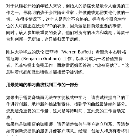
对于从硅谷开始的年轻人来说，创始人的参谋长是最令人垂涎​​的工
作之一。最聪明的孩子会跟随企业家，并做他或她需要他们做的一
切。 在很多情况下，这个人是完全不合格的。拥有多个研究生学
位的人可能正在洗洗CEO的衣服，因为这是目前最重要的事情。
同时，该人参加最重要的会议。他们对所有的压力和戏剧，筹款平
台和创新一无所知，这只能归因于房间。
刚从大学毕业的沃伦·巴菲特（Warren Buffett）希望为本杰明·格
雷厄姆（Benjamin Graham）工作，以学习成为一名价值投资
者。巴菲特提出免费工作，而格雷厄姆回答说：“你被高估了。” 这
意味着您必须做出牺牲才能接受学徒训练。
用最陡峭的学习曲线找到工作的一部分
如果由于需要赚钱而无法在学徒模式中学习，请尝试根据自己的工
作进行创新。承担新的挑战和责任。找到学习曲线最陡峭的部分。
您想避免重复的工作量，这只是等待时间，直到您的工作自动完
成。
如果您是咖啡店的咖啡师，请弄清楚如何与客户建立联系。弄清楚
如何创新您提供的服务并使客户满意。经理，创始人和所有者将引