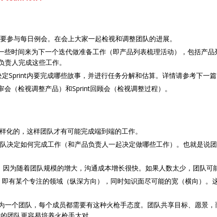
都需要参与每日例会。在会上大家一起检视和调整团队的进展。
队都要花一些时间来为下一个迭代做准备工作（即产品列表梳理活动），包括
产品负责人完成这些工作。
团队一起决定Sprint内要完成哪些故事，并进行任务分解和估算。详情请参考下一
t评审会（检视调整产品）和Sprint回顾会（检视调整过程）。
职能多样化的，这样团队才有可能完成端到端的工作。
即团队决定如何完成工作（和产品负责人一起决定做哪些工作）。也就是说
5-9人，因为随着团队规模的增大，沟通成本增长很快。如果人数太少，团队
人才，即有某个专注的领域（纵深方向），同时知识面尽可能的宽（横向）
”。作为一个团队，每个成员都需要有这种火枪手态度。团队共享目标、愿景
才的团队更容易培养火枪手太对。