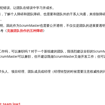
团队犯错误。让团队在错误中学习并成长。
和团队沟通，了解个人障碍和团队障碍。也需要和团队外的干系人沟通，来排除障碍或
）。
是透明。因此作为ScrumMaster也需要公开透明，不仅仅是团队的进展
参考《
克服团队协作的五种障碍
》
职工作吗，可以兼职吗？对于一个新组建的团队，我强烈建议全职的ScrumMast
mMaster可以兼职，但不建议既做ScrumMaster又做开发工作；但可以
，团队带头人、项目经理、团队成员或经理（经理转型的时候需要注意权威性的