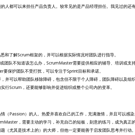
能的人都可以来担任产品负责人。较常见的是产品经理担任。我见过的还
团队中最熟悉和了解Scrum框架的，并可以根据实际情况对团队进行指导。
或团队不知道该怎么办，ScrumMaster需要提供相应的辅导、培训或支
Master要保护团队不受打扰，可以专注于Sprint目标和承诺。
于发现障碍，并可以帮助团队移除障碍，包含但不限于个人障碍，团队障碍以及组
在团队内实行Scrum，还要能够影响并促进组织或整个公司内的变革。
一个有热情（Passion）的人。热爱并喜欢自己的工作，充满激情，并且可以感
rumMaster，需要主动的学习，补充自己的短板，刻意的练习，成为真正的m
一定是所有问题（尤其是技术上的）的大师，但他一定要能善于启发团队思考并